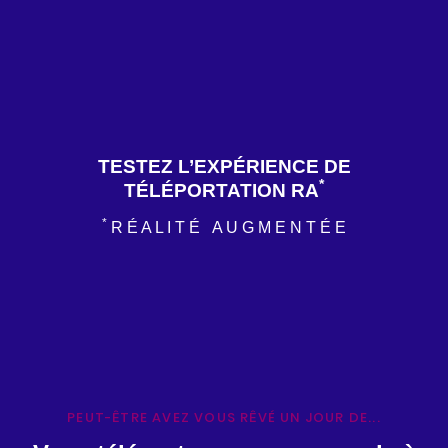
TESTEZ L’EXPÉRIENCE DE
*
TÉLÉPORTATION RA
*
R É A L I T É A U G M E N T É E
PEUT-ÊTRE AVEZ VOUS RÊVÉ UN JOUR DE...